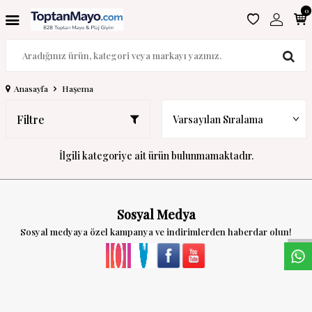
0
Anasayfa
Haşema
Filtre
İlgili kategoriye ait ürün bulunmamaktadır.
W
h
a
s
a
p
p
D
e
s
t
e
H
a
t
t
Sosyal Medya
Sosyal medyaya özel kampanya ve indirimlerden haberdar olun!