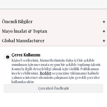
Önemli Bilgiler
Mayo İmalat & Toptan
Global Manufacturer
Adres & İletişim
Çerez Kullanımı
Kişisel verileriniz, hizmetlerimizin daha iyi bir şekilde
sunulması için mevzuata uygun bir şekilde toplanıp işlenir.
Konuyla ilgili detaylı bilgi almak için Gizlilik Politikamızı
inceleyebilirsiniz.
Reddet
seçeneğine tıklamanız halinde
yalnızca internet sitemizin çalışması için gerekli çerezler
kullanılacaktır.
Çerezleri Özelleştir
T
-Soft
E-Ticaret
Sistemleriyle Hazırlanmıştır.
Hepsini Kabul Et