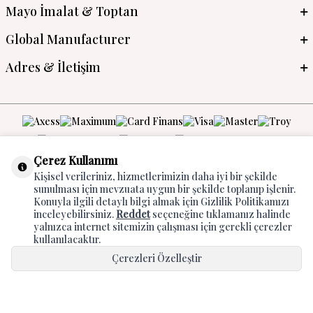
Mayo İmalat & Toptan
Global Manufacturer
Adres & İletişim
Çerez Kullanımı
Kişisel verileriniz, hizmetlerimizin daha iyi bir şekilde
sunulması için mevzuata uygun bir şekilde toplanıp işlenir.
T
-Soft
E-Ticaret
Sistemleriyle Hazırlanmıştır.
Konuyla ilgili detaylı bilgi almak için Gizlilik Politikamızı
inceleyebilirsiniz.
Reddet
seçeneğine tıklamanız halinde
yalnızca internet sitemizin çalışması için gerekli çerezler
kullanılacaktır.
Çerezleri Özelleştir
Hepsini Kabul Et