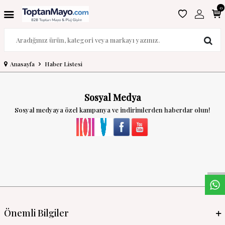
0
Anasayfa
Haber Listesi
Sosyal Medya
Sosyal medyaya özel kampanya ve indirimlerden haberdar olun!
W
h
a
s
a
p
p
D
e
s
t
e
H
a
t
t
Önemli Bilgiler