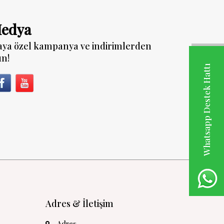
Medya
aya özel kampanya ve indirimlerden
un!
Whatsapp Destek Hattı
Adres & İletişim
Adres