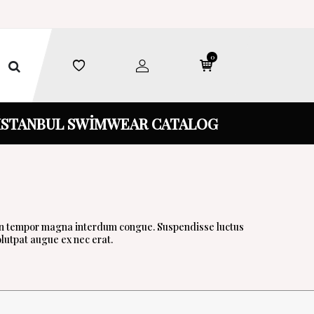
0
İSTANBUL SWİMWEAR CATALOG
m, in tempor magna interdum congue. Suspendisse luctus
lutpat augue ex nec erat.