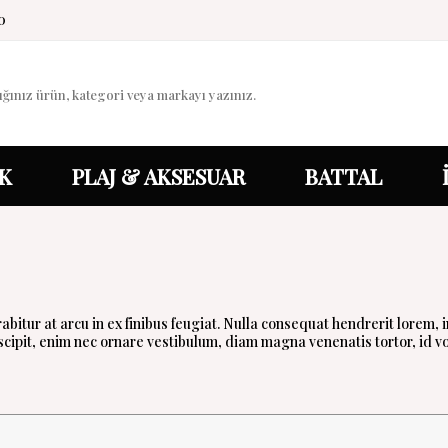
0
K
PLAJ & AKSESUAR
BATTAL
urabitur at arcu in ex finibus feugiat. Nulla consequat hendrerit lore
ipit, enim nec ornare vestibulum, diam magna venenatis tortor, id vo