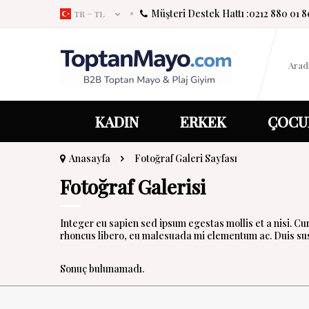
Müşteri Destek Hattı :
0212 880 01 8
TR − TL
KADIN
ERKEK
ÇOCU
Anasayfa
Fotoğraf Galeri Sayfası
Fotoğraf Galerisi
Integer eu sapien sed ipsum egestas mollis et a nisi. C
rhoncus libero, eu malesuada mi elementum ac. Duis susc
Sonuç bulunamadı.