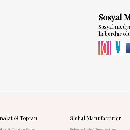
Sosyal 
Sosyal medy
haberdar ol
malat & Toptan
Global Manufacturer
lat & Toptan Satış
Private Label Production