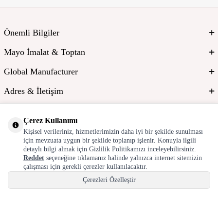
Önemli Bilgiler
Mayo İmalat & Toptan
Global Manufacturer
Adres & İletişim
Çerez Kullanımı
Kişisel verileriniz, hizmetlerimizin daha iyi bir şekilde sunulması
için mevzuata uygun bir şekilde toplanıp işlenir. Konuyla ilgili
detaylı bilgi almak için Gizlilik Politikamızı inceleyebilirsiniz.
Reddet
seçeneğine tıklamanız halinde yalnızca internet sitemizin
çalışması için gerekli çerezler kullanılacaktır.
T
-Soft
E-Ticaret
Sistemleriyle Hazırlanmıştır.
Çerezleri Özelleştir
Hepsini Kabul Et