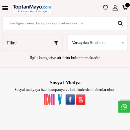
0
Filtre
İlgili kategoriye ait ürün bulunmamaktadır.
Sosyal Medya
W
h
t
s
a
p
p
D
e
s
t
e
H
a
t
t
Sosyal medyaya özel kampanya ve indirimlerden haberdar olun!