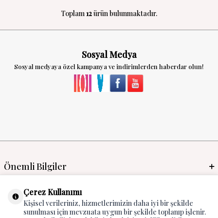
Toplam
12
ürün bulunmaktadır.
Sosyal Medya
Sosyal medyaya özel kampanya ve indirimlerden haberdar olun!
Önemli Bilgiler
Mayo İmalat & Toptan
Çerez Kullanımı
Kişisel verileriniz, hizmetlerimizin daha iyi bir şekilde
Global Manufacturer
sunulması için mevzuata uygun bir şekilde toplanıp işlenir.