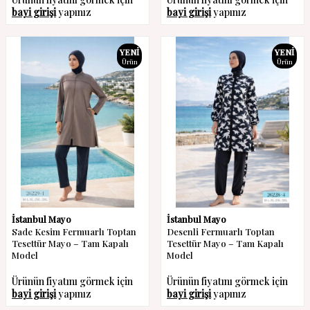
bayi girişi
yapınız
bayi girişi
yapınız
YENI
YENI
Ürün
Ürün
İstanbul Mayo
İstanbul Mayo
Sade Kesim Fermuarlı Toptan
Desenli Fermuarlı Toptan
Tesettür Mayo – Tam Kapalı
Tesettür Mayo – Tam Kapalı
Model
Model
Ürünün fiyatını görmek için
Ürünün fiyatını görmek için
bayi girişi
yapınız
bayi girişi
yapınız