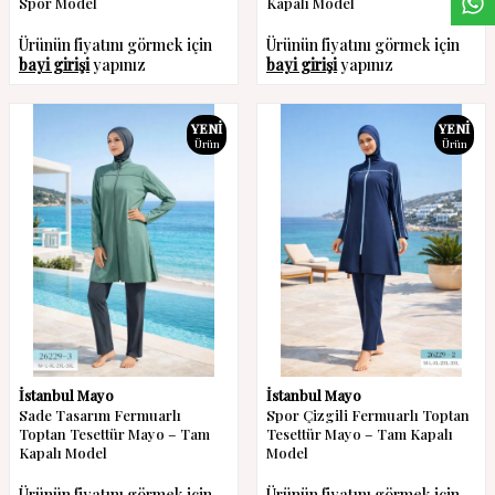
Spor Model
Kapalı Model
Ürünün fiyatını görmek için
Ürünün fiyatını görmek için
bayi girişi
yapınız
bayi girişi
yapınız
YENI
YENI
Ürün
Ürün
İstanbul Mayo
İstanbul Mayo
Sade Tasarım Fermuarlı
Spor Çizgili Fermuarlı Toptan
Toptan Tesettür Mayo – Tam
Tesettür Mayo – Tam Kapalı
Kapalı Model
Model
Ürünün fiyatını görmek için
Ürünün fiyatını görmek için