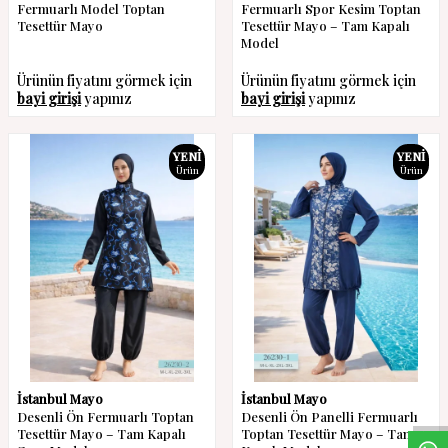
Fermuarlı Model Toptan
Fermuarlı Spor Kesim Toptan
Tesettür Mayo
Tesettür Mayo – Tam Kapalı
Model
Ürünün fiyatını görmek için
Ürünün fiyatını görmek için
bayi girişi
yapınız
bayi girişi
yapınız
YENI
YENI
Ürün
Ürün
W
h
a
s
a
p
p
D
e
s
t
e
H
a
t
t
İstanbul Mayo
İstanbul Mayo
Desenli Ön Fermuarlı Toptan
Desenli Ön Panelli Fermuarlı
Tesettür Mayo – Tam Kapalı
Toptan Tesettür Mayo – Tam