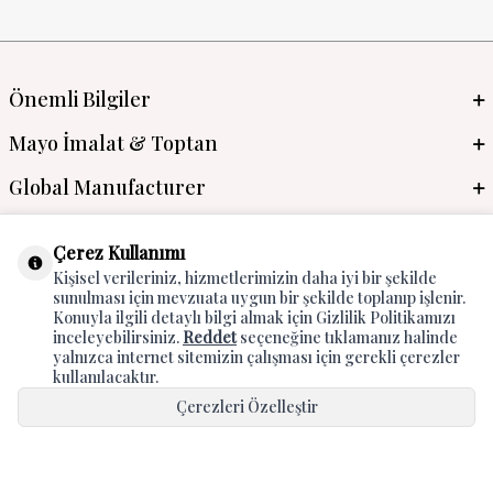
Önemli Bilgiler
Mayo İmalat & Toptan
Global Manufacturer
Adres & İletişim
Çerez Kullanımı
Kişisel verileriniz, hizmetlerimizin daha iyi bir şekilde
sunulması için mevzuata uygun bir şekilde toplanıp işlenir.
Konuyla ilgili detaylı bilgi almak için Gizlilik Politikamızı
inceleyebilirsiniz.
Reddet
seçeneğine tıklamanız halinde
yalnızca internet sitemizin çalışması için gerekli çerezler
kullanılacaktır.
Çerezleri Özelleştir
T
-Soft
E-Ticaret
Sistemleriyle Hazırlanmıştır.
Hepsini Kabul Et