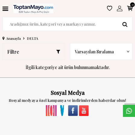
0
Anasayfa
DELTA
Filtre
İlgili kategoriye ait ürün bulunmamaktadır.
W
h
a
s
a
p
p
D
e
s
t
e
H
a
t
t
Sosyal Medya
Sosyal medyaya özel kampanya ve indirimlerden haberdar olun!