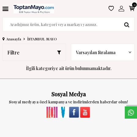
0
Anasayfa
İSTANBUL MAYO
Filtre
İlgili kategoriye ait ürün bulunmamaktadır.
W
h
a
s
a
p
p
D
e
s
t
e
H
a
t
t
Sosyal Medya
Sosyal medyaya özel kampanya ve indirimlerden haberdar olun!