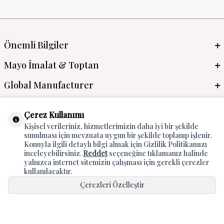
Önemli Bilgiler
Mayo İmalat & Toptan
Global Manufacturer
Adres & İletişim
Çerez Kullanımı
Kişisel verileriniz, hizmetlerimizin daha iyi bir şekilde
sunulması için mevzuata uygun bir şekilde toplanıp işlenir.
Konuyla ilgili detaylı bilgi almak için Gizlilik Politikamızı
inceleyebilirsiniz.
Reddet
seçeneğine tıklamanız halinde
yalnızca internet sitemizin çalışması için gerekli çerezler
kullanılacaktır.
Çerezleri Özelleştir
T
-Soft
E-Ticaret
Sistemleriyle Hazırlanmıştır.
Hepsini Kabul Et