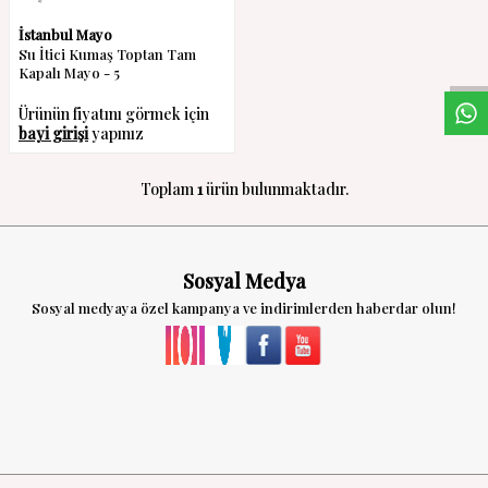
W
h
a
s
a
p
p
D
e
s
t
e
H
a
t
t
İstanbul Mayo
Su İtici Kumaş Toptan Tam
Kapalı Mayo - 5
Ürünün fiyatını görmek için
bayi girişi
yapınız
Toplam
1
ürün bulunmaktadır.
Sosyal Medya
Sosyal medyaya özel kampanya ve indirimlerden haberdar olun!