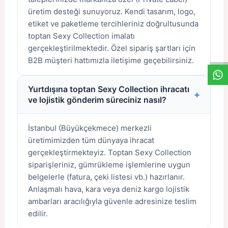
üretim desteği sunuyoruz. Kendi tasarım, logo,
etiket ve paketleme tercihleriniz doğrultusunda
W
h
a
s
a
p
p
D
e
s
t
e
H
a
t
t
toptan Sexy Collection imalatı
gerçekleştirilmektedir. Özel sipariş şartları için
B2B müşteri hattımızla iletişime geçebilirsiniz.
Yurtdışına toptan Sexy Collection ihracatı
+
ve lojistik gönderim süreciniz nasıl?
İstanbul (Büyükçekmece) merkezli
üretimimizden tüm dünyaya ihracat
gerçekleştirmekteyiz. Toptan Sexy Collection
siparişleriniz, gümrükleme işlemlerine uygun
belgelerle (fatura, çeki listesi vb.) hazırlanır.
Anlaşmalı hava, kara veya deniz kargo lojistik
ambarları aracılığıyla güvenle adresinize teslim
edilir.