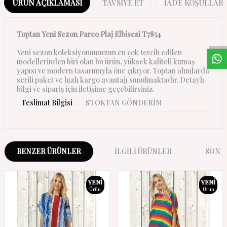
ÜRÜN AÇIKLAMASI
TAVSIYE ET
İADE KOŞULLARI
W
h
a
s
a
p
p
D
e
s
t
e
H
a
t
t
Toptan Yeni Sezon Pareo Plaj Elbisesi T7854
Yeni sezon koleksiyonumuzun en çok tercih edilen
modellerinden biri olan bu ürün, yüksek kaliteli kumaş
yapısı ve modern tasarımıyla öne çıkıyor. Toptan alımlarda
serili paket ve hızlı kargo avantajı sunulmaktadır. Detaylı
bilgi ve sipariş için iletişime geçebilirsiniz.
Teslimat Bilgisi
STOKTAN GÖNDERİM
BENZER ÜRÜNLER
İLGILI ÜRÜNLER
SON 
YENI
YENI
Ürün
Ürün