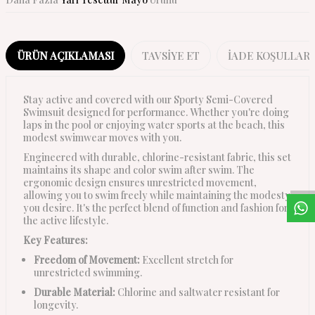
ÜRÜN AÇIKLAMASI
TAVSIYE ET
İADE KOŞULLARI
Stay active and covered with our Sporty Semi-Covered
Swimsuit designed for performance. Whether you're doing
laps in the pool or enjoying water sports at the beach, this
modest swimwear moves with you.
W
h
a
s
a
p
p
D
e
s
t
e
H
a
t
t
Engineered with durable, chlorine-resistant fabric, this set
maintains its shape and color swim after swim. The
ergonomic design ensures unrestricted movement,
allowing you to swim freely while maintaining the modesty
you desire. It's the perfect blend of function and fashion for
the active lifestyle.
Key Features:
Freedom of Movement:
Excellent stretch for
unrestricted swimming.
Durable Material:
Chlorine and saltwater resistant for
longevity.