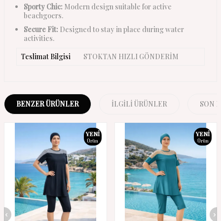
Sporty Chic:
Modern design suitable for active
beachgoers.
Secure Fit:
Designed to stay in place during water
activities.
Teslimat Bilgisi
STOKTAN HIZLI GÖNDERİM
BENZER ÜRÜNLER
İLGILI ÜRÜNLER
SON 
YENI
YENI
Ürün
Ürün