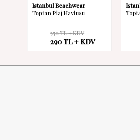
Istanbul Beachwear
Ista
Toptan Plaj Havlusu
Topta
350
TL
KDV
%
17
%
17
290
TL
KDV
İndirim
İndirim