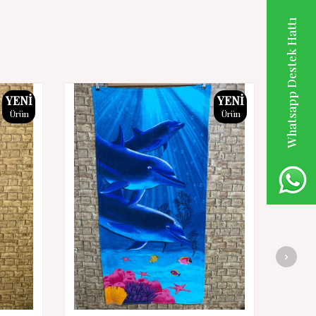
Whatsapp Destek Hattı
YENI
YENI
Ürün
Ürün