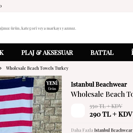
0
K
PLAJ & AKSESUAR
BATTAL
Wholesale Beach Towels Turkey
YENI
Istanbul Beachwear
Ürün
Wholesale Beach T
350
TL + KDV
%
17
290
TL + KDV
İndirim
Daha Fazla
Istanbul Beachwear