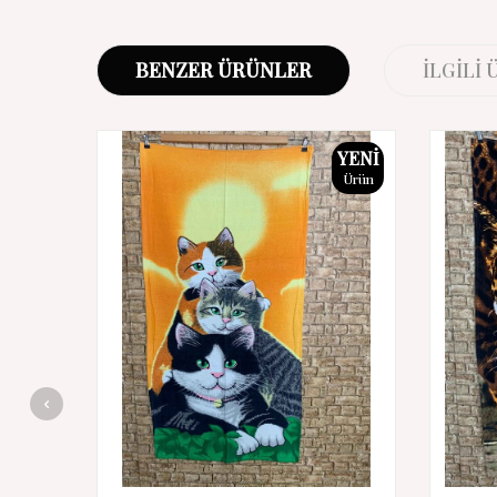
BENZER ÜRÜNLER
İLGILI
YENI
Ürün