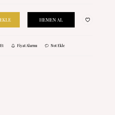
 EKLE
HEMEN AL
Et
Fiyat Alarmı
Not Ekle