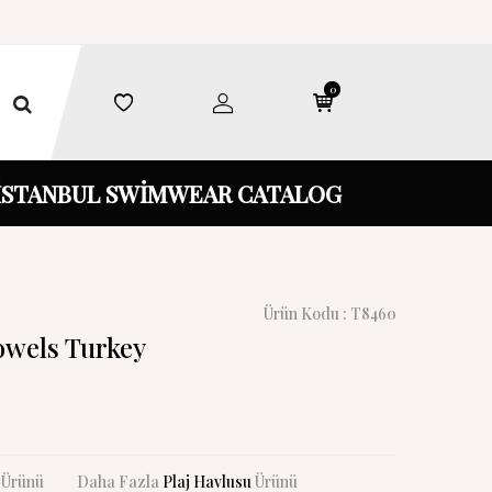
0
İSTANBUL SWİMWEAR CATALOG
Ürün Kodu :
T8460
owels Turkey
Ürünü
Daha Fazla
Plaj Havlusu
Ürünü