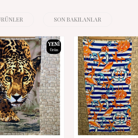
 ÜRÜNLER
SON BAKILANLAR
YENI
Ürün