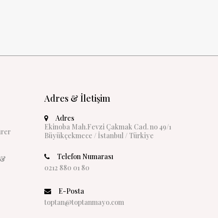
Adres & İletişim
Adres
Ekinoba Mah.Fevzi Çakmak Cad. no 49/1
rer
Büyükçekmece / İstanbul / Türkiye
Telefon Numarası
 &
0212 880 01 80
E-Posta
toptan@toptanmayo.com