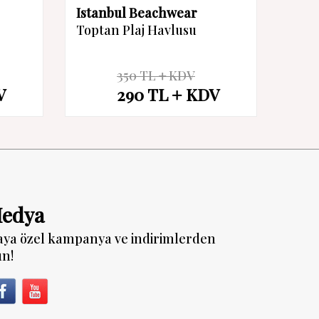
Istanbul Beachwear
Ista
Toptan Plaj Havlusu
Topt
350
TL
KDV
%
17
%
17
V
290
TL
KDV
İndirim
İndiri
Medya
aya özel kampanya ve indirimlerden
un!