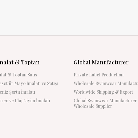
malat & Toptan
Global Manufacturer
lat & Toptan Satış
Private Label Production
settür Mayo İmalatı ve Satışı
Wholesale Swimwear Manufactu
niz Şortu İmalatı
Worldwide Shipping & Export
reo ve Plaj Giyim İmalatı
Global Swimwear Manufacturer
Wholesale Supplier