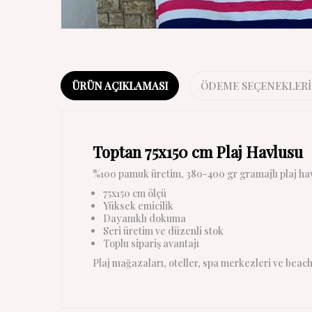
ÜRÜN AÇIKLAMASI
ÖDEME SEÇENEKLERI
Toptan 75x150 cm Plaj Havlusu
%100 pamuk üretim, 380-400 gr gramajlı plaj havl
75x150 cm ölçü
Yüksek emicilik
Dayanıklı dokuma
Seri üretim ve düzenli stok
Toplu sipariş avantajı
Plaj mağazaları, oteller, spa merkezleri ve beach 