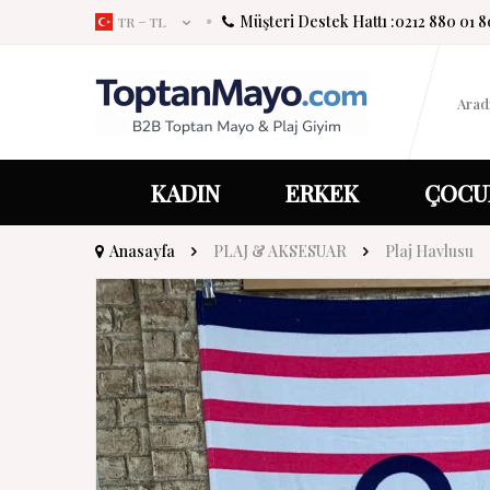
Müşteri Destek Hattı :
0212 880 01 8
TR − TL
KADIN
ERKEK
ÇOCU
Anasayfa
PLAJ & AKSESUAR
Plaj Havlusu