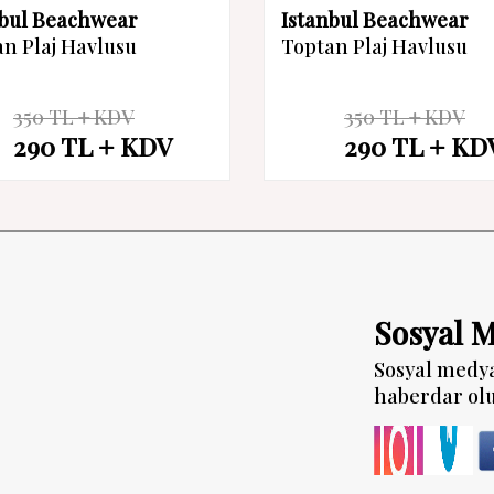
nbul Beachwear
Istanbul Beachwear
n Plaj Havlusu
Toptan Plaj Havlusu
350
TL
KDV
350
TL
KDV
%
17
290
TL
KDV
290
TL
KD
İndirim
Sosyal 
Sosyal medy
haberdar ol