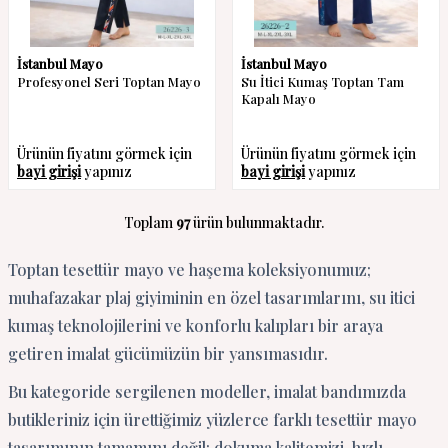
İstanbul Mayo
İstanbul Mayo
Profesyonel Seri Toptan Mayo
Su İtici Kumaş Toptan Tam
Kapalı Mayo
Ürünün fiyatını görmek için
Ürünün fiyatını görmek için
bayi girişi
yapınız
bayi girişi
yapınız
Toplam
97
ürün bulunmaktadır.
Toptan tesettür mayo ve haşema koleksiyonumuz;
muhafazakar plaj giyiminin en özel tasarımlarını, su itici
kumaş teknolojilerini ve konforlu kalıpları bir araya
getiren imalat gücümüzün bir yansımasıdır.
Bu kategoride sergilenen modeller, imalat bandımızda
butikleriniz için ürettiğimiz yüzlerce farklı tesettür mayo
tasarımının tamamını değil; dokuma kalitemizi, hızlı