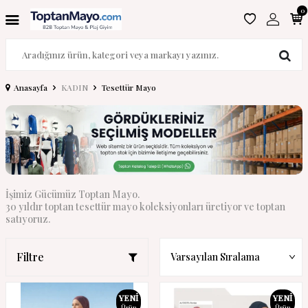
0
Anasayfa
KADIN
Tesettür Mayo
İşimiz Gücümüz Toptan Mayo.
30 yıldır toptan tesettür mayo koleksiyonları üretiyor ve toptan
satıyoruz.
Filtre
YENI
YENI
Ürün
Ürün