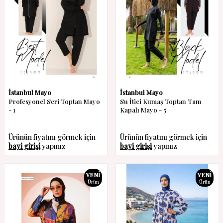
İstanbul Mayo
İstanbul Mayo
Profesyonel Seri Toptan Mayo
Su İtici Kumaş Toptan Tam
- 1
Kapalı Mayo - 5
Ürünün fiyatını görmek için
Ürünün fiyatını görmek için
bayi girişi
yapınız
bayi girişi
yapınız
YENI
YENI
Ürün
Ürün