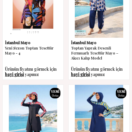
İstanbul Mayo
İstanbul Mayo
Yeni Sezon Toptan Tesettür
Toptan Yaprak Desenli
Mayo - 4
Fermuarlı Tesettür Mayo –
Akıcı Kalıp Model
Ürünün fiyatını görmek için
Ürünün fiyatını görmek için
bayi girişi
yapınız
bayi girişi
yapınız
YENI
YENI
Ürün
Ürün