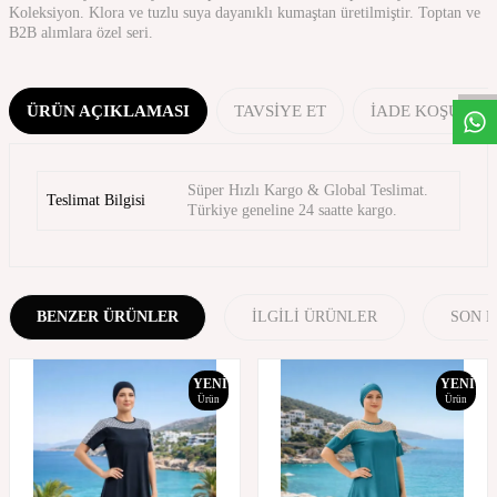
Koleksiyon. Klora ve tuzlu suya dayanıklı kumaştan üretilmiştir. Toptan ve
W
h
t
s
a
p
p
D
e
s
t
e
H
a
t
t
B2B alımlara özel seri.
ÜRÜN AÇIKLAMASI
TAVSIYE ET
İADE KOŞULLA
Süper Hızlı Kargo & Global Teslimat.
Teslimat Bilgisi
Türkiye geneline 24 saatte kargo.
BENZER ÜRÜNLER
İLGILI ÜRÜNLER
SON 
YENI
YENI
Ürün
Ürün