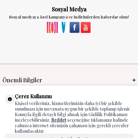
Sosyal Medya
Sosyal medyaya özel kampanya ve indirimlerden haberdar olun!
Önemli Bilgiler
Mayo İmalat & Toptan
Çerez Kullanımı
Kişisel verileriniz, hizmetlerimizin daha iyi bir şekilde
Global Manufacturer
sunulması için mevzuata uygun bir şekilde toplanıp işlenir.
Konuyla ilgili detaylı bilgi almak için Gizlilik Politikamızı
Adres & İletişim
inceleyebilirsiniz.
Reddet
seçeneğine tıklamanız halinde
yalnızca internet sitemizin çalışması için gerekli çerezler
kullanılacaktır.