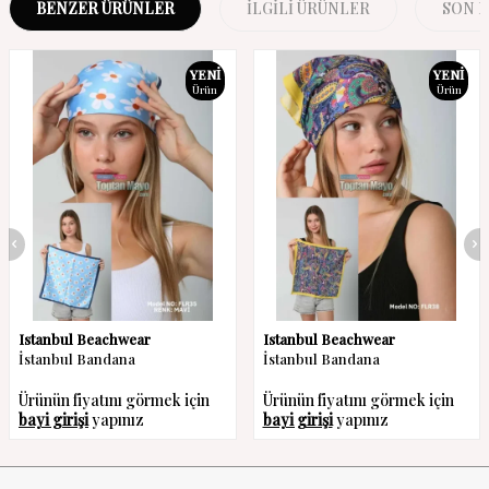
BENZER ÜRÜNLER
İLGILI ÜRÜNLER
SON 
YENI
YENI
Ürün
Ürün
Istanbul Beachwear
Istanbul Beachwear
İstanbul Bandana
İstanbul Bandana
Ürünün fiyatını görmek için
Ürünün fiyatını görmek için
bayi girişi
yapınız
bayi girişi
yapınız