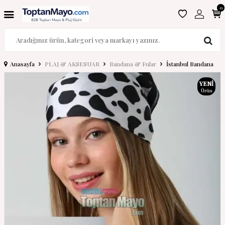
0
Anasayfa
PLAJ & AKSESUAR
Bandana & Fular
İstanbul Bandana
YENI
Ürün